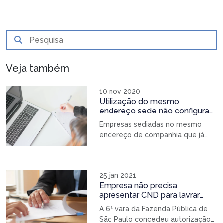
Veja também
10 nov 2020
Utilização do mesmo
endereço sede não configura
sucessão empresarial
Empresas sediadas no mesmo
endereço de companhia que já
encerrou as atividades, ainda que
atuem na mesma atividade, não
são consideradas como sucessão
25 jan 2021
empresarial. Esse foi o
Empresa não precisa
entendimento aplicado pela 21ª
apresentar CND para lavrar
Câmara de Direito Privado do
escritura de imóvel
Tribunal de Justiça de São Paulo
A 6ª vara da Fazenda Pública de
ao prover recurso de agravo de
São Paulo concedeu autorização