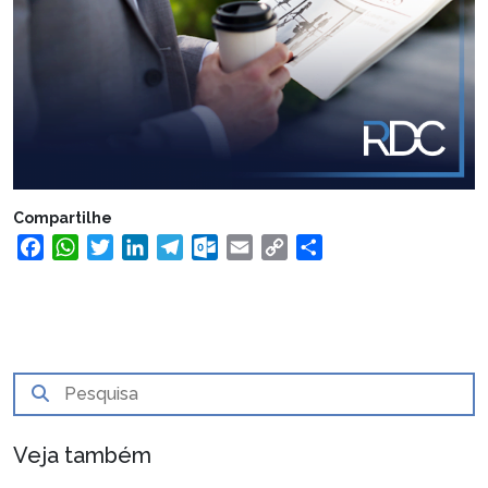
Compartilhe
Facebook
WhatsApp
Twitter
LinkedIn
Telegram
Outlook.com
Email
Copy
Share
Link
Veja também