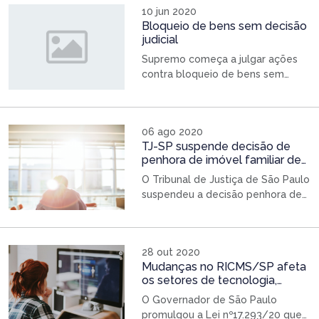
10 jun 2020
Bloqueio de bens sem decisão
judicial
Supremo começa a julgar ações
contra bloqueio de bens sem
decisão judicial O Supremo
Tribunal Federal começou a julgar
no dia 5/6 a constitucionalidade
06 ago 2020
da Lei 13.606/2018, que permitiu à
TJ-SP suspende decisão de
Fazenda Pública bloquear bens
penhora de imóvel familiar de
sem decisão judicial ou direito ao
alto padrão
contraditório. A norma inseriu novo
O Tribunal de Justiça de São Paulo
artigo na Lei 10.522/2002, que
suspendeu a decisão penhora de
trata do Cadastro Informativo dos
um bem de família para
[…]
pagamento de uma dívida superior
a R$ 150 mil. O juiz havia
28 out 2020
determinado a penhora alegando
Mudanças no RICMS/SP afeta
que o imóvel em questão é de
os setores de tecnologia,
alto padrão, entendendo que o
publicidade e entretenimento
proprietário deveria ter também
O Governador de São Paulo
um alto padrão de vida. Porém […]
promulgou a Lei nº17.293/20 que