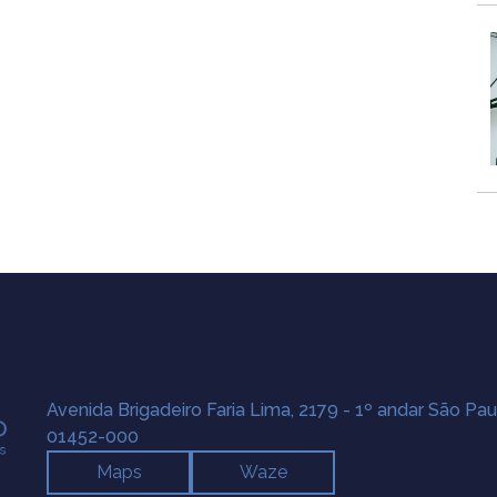
Avenida Brigadeiro Faria Lima, 2179 - 1º andar São Pau
01452-000
Maps
Waze