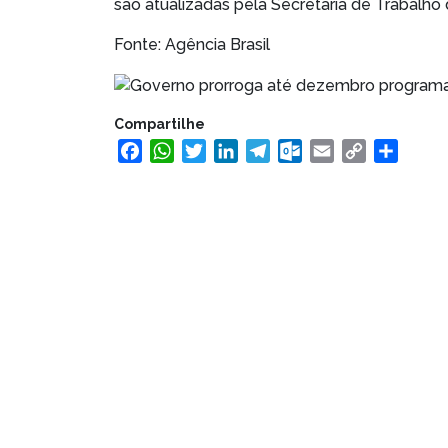
são atualizadas pela Secretaria de Trabalh
Fonte: Agência Brasil
Compartilhe
Facebook
WhatsApp
Twitter
LinkedIn
Telegram
Outlook.com
Email
Copy
Share
Link