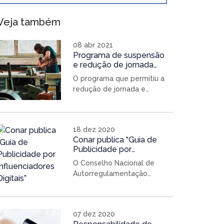
Veja também
08 abr 2021
Programa de suspensão
e redução de jornada
garantiu estabilidade a 3
O programa que permitiu a
milhões de empregados
redução de jornada e
em abril
salário ou suspensão do
contrato de trabalho no
ano passado garantiu a
18 dez 2020
estabilidade no emprego a
Conar publica “Guia de
quase 3 milhões de
Publicidade por
trabalhadores em abril. O
Influenciadores Digitais”
chamado Benefício
O Conselho Nacional de
Emergencial de
Autorregulamentação
Preservação do Emprego e
Publicitária (Conar) lançou
da Renda prevê que os
um Guia de Publicidade por
trabalhadores têm direito à
Influenciadores Digitais. O
07 dez 2020
estabilidade pelo tempo
documento foi