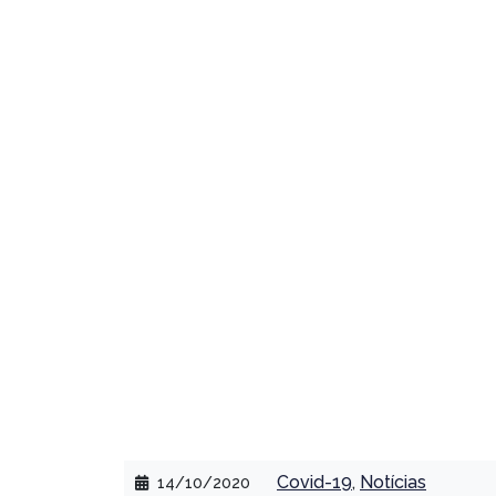
PT
EN
ES
Governo prorrog
e redução da jor
Covid-19
,
Notícias
14/10/2020