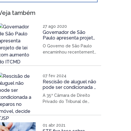
Veja também
27 ago 2020
Governador de São
Paulo apresenta projeto
de lei com aumento do
O Governo de São Paulo
ITCMD
encaminhou recentemente
à Assembleia Legislativa o
projeto de lei 529/20 com
caráter de urgência devido
07 fev 2024
a grave situação fiscal
Rescisão de aluguel não
resultante da pandemia do
pode ser condicionada a
coronavírus. O projeto
reparos no imóvel,
apresenta alterações
A 35ª Câmara de Direito
decide TJSP
relevantes do Imposto
Privado do Tribunal de
sobre a Transmissão Causa
Justiça de São Paulo
Mortis e Doação de
manteve decisão da juíza
Quaisquer Bens ou Direito
Daniela Mie Murata, da 4ª
01 abr 2021
(ITCMD). As doações com
Vara Cível de Piracicaba,