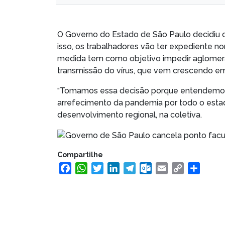
O Governo do Estado de São Paulo decidiu c
isso, os trabalhadores vão ter expediente nor
medida tem como objetivo impedir aglomera
transmissão do vírus, que vem crescendo em
“Tomamos essa decisão porque entendemos s
arrefecimento da pandemia por todo o estado
desenvolvimento regional, na coletiva.
Compartilhe
Facebook
WhatsApp
Twitter
LinkedIn
Telegram
Outlook.com
Email
Copy
Share
Link