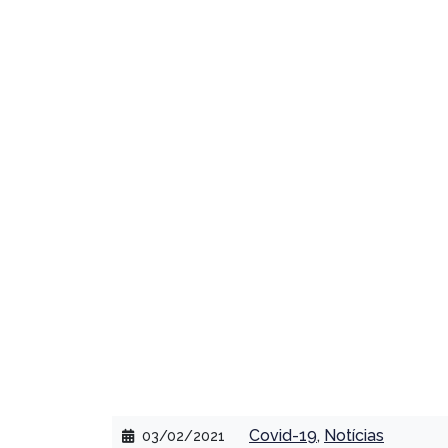
PT
EN
ES
Governo de São P
carnaval
Covid-19
,
Notícias
03/02/2021