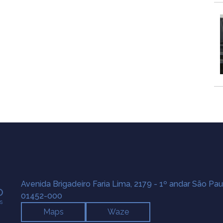
Avenida Brigadeiro Faria Lima, 2179 - 1º andar São Pau
01452-000
Maps
Waze